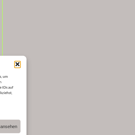
s, um
n
e IDs auf
kziehst,
n ansehen