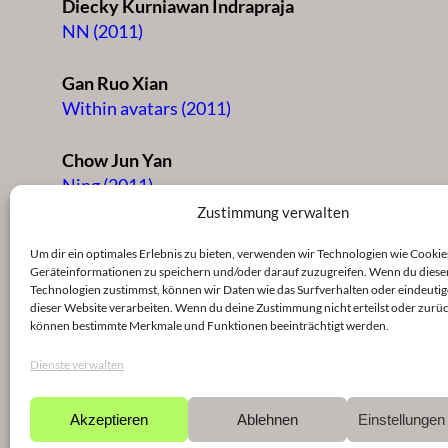
Diecky Kurniawan Indrapraja
NN (2011)
Gan Ruo Xian
Within avatars (2011)
Chow Jun Yan
Ning (2011)
Zustimmung verwalten
Alexander John Villanueva
Um dir ein optimales Erlebnis zu bieten, verwenden wir Technologien wie Cookie
threnody IV (2011)
Geräteinformationen zu speichern und/oder darauf zuzugreifen. Wenn du diese
Technologien zustimmst, können wir Daten wie das Surfverhalten oder eindeutig
dieser Website verarbeiten. Wenn du deine Zustimmung nicht erteilst oder zurüc
Diana Li Ling Soh
können bestimmte Merkmale und Funktionen beeinträchtigt werden.
Therefore it will be a case of Cross-
Sightedness (2011)
Dienste verwalten
Ching Huey Chong
Akzeptieren
Ablehnen
Einstellunge
intimate (2011)