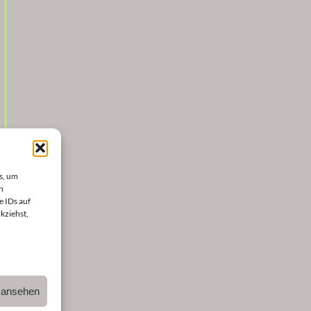
s, um
n
e IDs auf
kziehst,
n ansehen