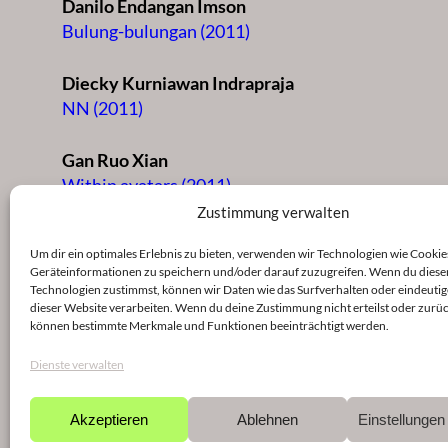
Danilo Endangan Imson
Bulung-bulungan (2011)
Diecky Kurniawan Indrapraja
NN (2011)
Gan Ruo Xian
Within avatars (2011)
Zustimmung verwalten
Alexander John Villanueva
Um dir ein optimales Erlebnis zu bieten, verwenden wir Technologien wie Cookie
threnody IV (2011)
Geräteinformationen zu speichern und/oder darauf zuzugreifen. Wenn du diese
Technologien zustimmst, können wir Daten wie das Surfverhalten oder eindeutig
dieser Website verarbeiten. Wenn du deine Zustimmung nicht erteilst oder zurüc
Diana Li Ling Soh
können bestimmte Merkmale und Funktionen beeinträchtigt werden.
Therefore it will be a case of Cross-
Sightedness (2011)
Dienste verwalten
Chow Jun Yan
Akzeptieren
Ablehnen
Einstellunge
Ning (2011)