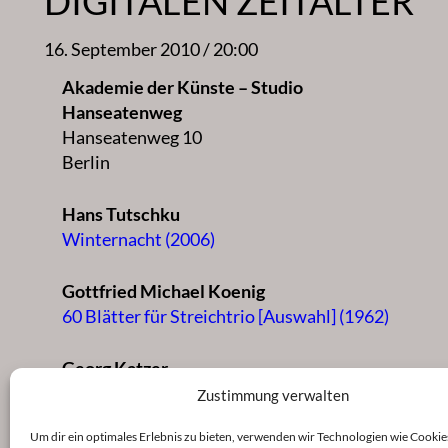
DIGITALEN ZEITALTER
16. September 2010 / 20:00
Akademie der Künste – Studio
Hanseatenweg
Hanseatenweg 10
Berlin
Hans Tutschku
Winternacht (2006)
Gottfried Michael Koenig
60 Blätter für Streichtrio [Auswahl] (1962)
Georg Katzer
dialog imaginär 6 (1995)
Zustimmung verwalten
Um dir ein optimales Erlebnis zu bieten, verwenden wir Technologien wie Cookie
Luis Antunes Pena