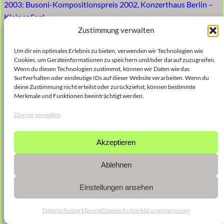
2003: Busoni-Kompositionspreis 2002, Konzerthaus Berlin –
Kleiner Saal
Zustimmung verwalten
2017: Busoni-Kompositionspreis 2017, Akademie der Künste
– Plenarsaal
Um dir ein optimales Erlebnis zu bieten, verwenden wir Technologien wie
Cookies, um Geräteinformationen zu speichern und/oder darauf zuzugreifen.
Wenn du diesen Technologien zustimmst, können wir Daten wie das
Surfverhalten oder eindeutige IDs auf dieser Website verarbeiten. Wenn du
deine Zustimmung nicht erteilst oder zurückziehst, können bestimmte
Merkmale und Funktionen beeinträchtigt werden.
Dienste verwalten
Akzeptieren
Ablehnen
Einstellungen ansehen
Datenschutzerklärung
Datenschutzerklärung
Impressum