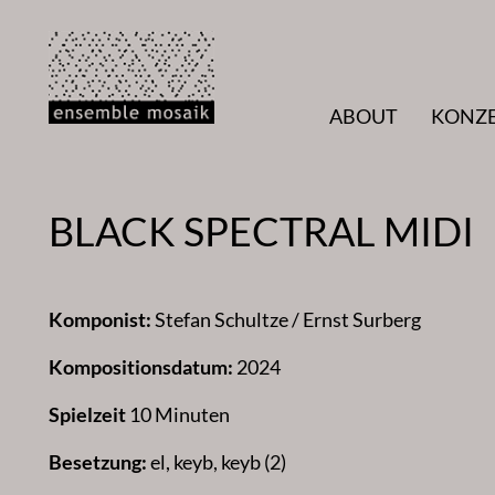
Zum
Inhalt
springen
ABOUT
KONZ
BLACK SPECTRAL MIDI
Komponist:
Stefan Schultze / Ernst Surberg
Kompositionsdatum:
2024
Spielzeit
10 Minuten
Besetzung:
el, keyb, keyb (2)