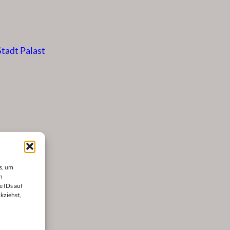
Stadt Palast
s, um
n
e IDs auf
kziehst,