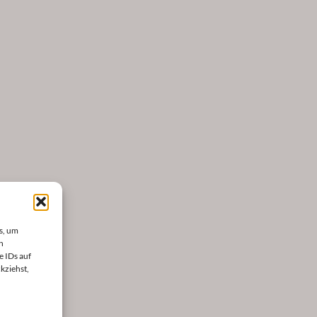
s, um
n
e IDs auf
kziehst,