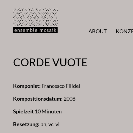
Zum
Inhalt
springen
ABOUT
KONZ
CORDE VUOTE
Komponist:
Francesco Filidei
Kompositionsdatum:
2008
Spielzeit
10 Minuten
Besetzung:
pn, vc, vl