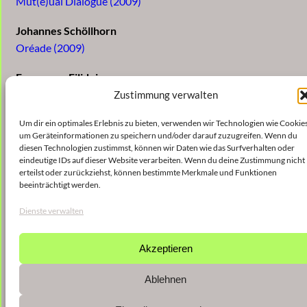
Mut(e)ual Dialogue (2009)
Johannes Schöllhorn
Oréade (2009)
Francesco Filidei
Corde vuote (2008)
Zustimmung verwalten
Harald Muenz
Um dir ein optimales Erlebnis zu bieten, verwenden wir Technologien wie Cookies
um Geräteinformationen zu speichern und/oder darauf zuzugreifen. Wenn du
data compression (2009)
diesen Technologien zustimmst, können wir Daten wie das Surfverhalten oder
eindeutige IDs auf dieser Website verarbeiten. Wenn du deine Zustimmung nicht
Clinton McCallum
erteilst oder zurückziehst, können bestimmte Merkmale und Funktionen
beeinträchtigt werden.
in a hall of mirrors waiting to die (2008)
Dienste verwalten
Akzeptieren
Ablehnen