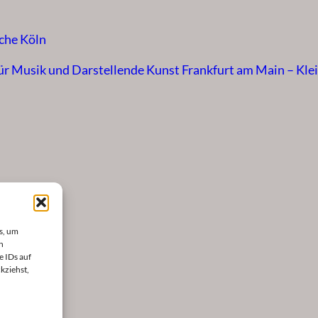
che Köln
ür Musik und Darstellende Kunst Frankfurt am Main – Kle
s, um
n
e IDs auf
kziehst,