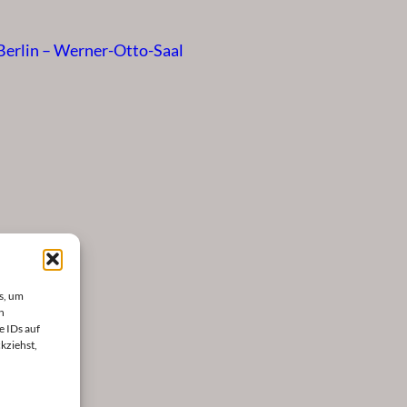
rlin – Werner-Otto-Saal
s, um
n
e IDs auf
kziehst,