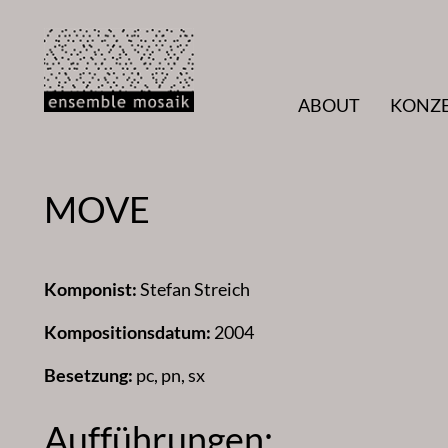
Zum
Inhalt
springen
ABOUT
KONZ
MOVE
Komponist:
Stefan Streich
Kompositionsdatum:
2004
Besetzung:
pc, pn, sx
Aufführungen: