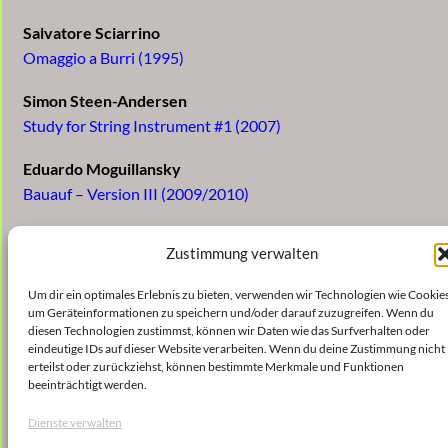
Salvatore Sciarrino
Omaggio a Burri (1995)
Simon Steen-Andersen
Study for String Instrument #1 (2007)
Eduardo Moguillansky
Bauauf – Version III (2009/2010)
Samir Odeh-Tamimi
Zustimmung verwalten
shattíla (2004/2005)
Um dir ein optimales Erlebnis zu bieten, verwenden wir Technologien wie Cookies
Enno Poppe
um Geräteinformationen zu speichern und/oder darauf zuzugreifen. Wenn du
Trauben (2004)
diesen Technologien zustimmst, können wir Daten wie das Surfverhalten oder
eindeutige IDs auf dieser Website verarbeiten. Wenn du deine Zustimmung nicht
erteilst oder zurückziehst, können bestimmte Merkmale und Funktionen
Simon Steen-Andersen
beeinträchtigt werden.
Study for String Instrument #2 (2009)
Dienste verwalten
Stefan Streich