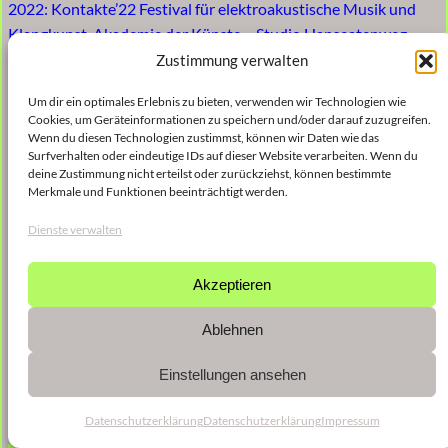
2022: Kontakte’22 Festival für elektroakustische Musik und
Klangkunst, Akademie der Künste – Studio Hanseatenweg
Zustimmung verwalten
2024: KonZERT, Musikwerkstatt Alte Schmiede
Um dir ein optimales Erlebnis zu bieten, verwenden wir Technologien wie
Cookies, um Geräteinformationen zu speichern und/oder darauf zuzugreifen.
Wenn du diesen Technologien zustimmst, können wir Daten wie das
Surfverhalten oder eindeutige IDs auf dieser Website verarbeiten. Wenn du
deine Zustimmung nicht erteilst oder zurückziehst, können bestimmte
Merkmale und Funktionen beeinträchtigt werden.
Dienste verwalten
Akzeptieren
Ablehnen
Einstellungen ansehen
Datenschutzerklärung
Datenschutzerklärung
Impressum