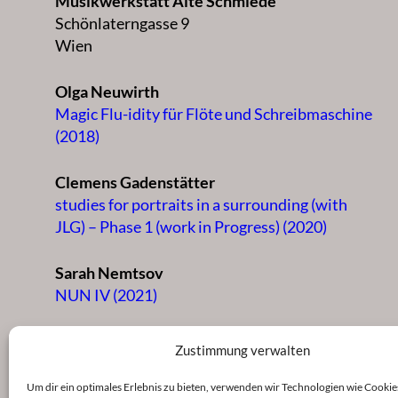
Musikwerkstatt Alte Schmiede
Schönlaterngasse 9
Wien
Olga Neuwirth
Magic Flu-idity für Flöte und Schreibmaschine
(2018)
Clemens Gadenstätter
studies for portraits in a surrounding (with
JLG) – Phase 1 (work in Progress) (2020)
Sarah Nemtsov
NUN IV (2021)
Haukur Þor Harðarson
Zustimmung verwalten
Faint (2023)
Um dir ein optimales Erlebnis zu bieten, verwenden wir Technologien wie Cookie