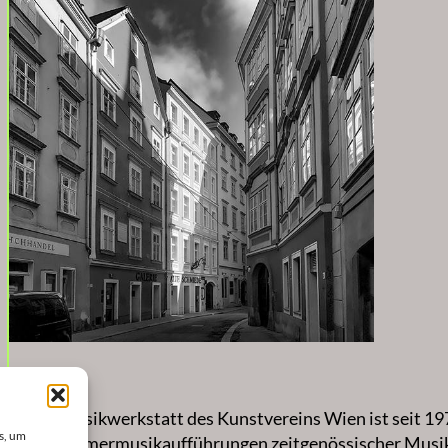
Die Musikwerkstatt des Kunstvereins Wien ist seit 19
s, um
zu Kammermusikaufführungen zeitgenössischer Musik m