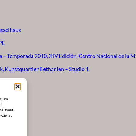
esselhaus
PE
 – Temporada 2010, XIV Edición, Centro Nacional de la M
k, Kunstquartier Bethanien – Studio 1
s, um
n
e IDs auf
kziehst,