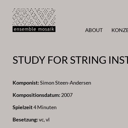
Zum
Inhalt
springen
ABOUT
KONZ
STUDY FOR STRING IN
Komponist:
Simon Steen-Andersen
Kompositionsdatum:
2007
Spielzeit
4 Minuten
Besetzung:
vc, vl