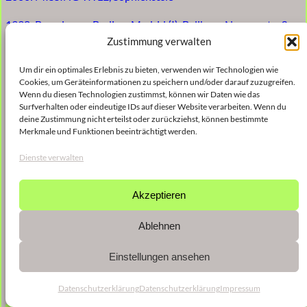
1998: Barcelona – Berlin – Madrid (I), Ballhaus Naunynstraße
Zustimmung verwalten
1998: 5è festival de músiques contemporànies de barcelona,
SGAE Barcelona – Sociedad General de Autores y Editores –
Um dir ein optimales Erlebnis zu bieten, verwenden wir Technologien wie
Cookies, um Geräteinformationen zu speichern und/oder darauf zuzugreifen.
Auditorio
Wenn du diesen Technologien zustimmst, können wir Daten wie das
Surfverhalten oder eindeutige IDs auf dieser Website verarbeiten. Wenn du
1998: minimalisms – Festival der Berliner Gesellschaft für Neue
deine Zustimmung nicht erteilst oder zurückziehst, können bestimmte
Merkmale und Funktionen beeinträchtigt werden.
Musik e.V., Podewil
Dienste verwalten
Akzeptieren
Ablehnen
Einstellungen ansehen
Datenschutzerklärung
Datenschutzerklärung
Impressum