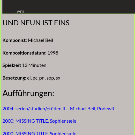
Zum
em
Inhalt
UND NEUN IST EINS
springen
Komponist:
Michael Beil
Kompositionsdatum:
1998
Spielzeit
13 Minuten
Besetzung:
el, pc, pn, sop, sx
Aufführungen:
2004: serien/studien/etüden II – Michael Beil, Podewil
2000: MISSING TITLE, Sophiensæle
2000: MISSING TITLE, Sophiensæle