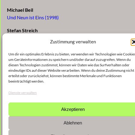
Michael Beil
Und Neun ist Eins (1998)
Stefan Streich
Dramatische Studie Nr. 4 Coda (1998) – UA
Zustimmung verwalten
Walter Zimmermann
Um dir ein optimales Erlebnis zu bieten, verwenden wir Technologien wie Cookies
Garten des Vergessens (1984)
um Geräteinformationen zu speichern und/oder darauf zuzugreifen. Wenn du
diesen Technologien zustimmst, können wir Daten wie das Surfverhalten oder
eindeutige IDs auf dieser Website verarbeiten. Wenn du deine Zustimmung nicht
Ernstalbrecht Stiebler
erteilst oder zurückziehst, können bestimmte Merkmale und Funktionen
Intervall 19 (1998)
beeinträchtigt werden.
Ralf Hoyer
Dienste verwalten
take eleven fo(u)r five (1998)
Akzeptieren
Ablehnen