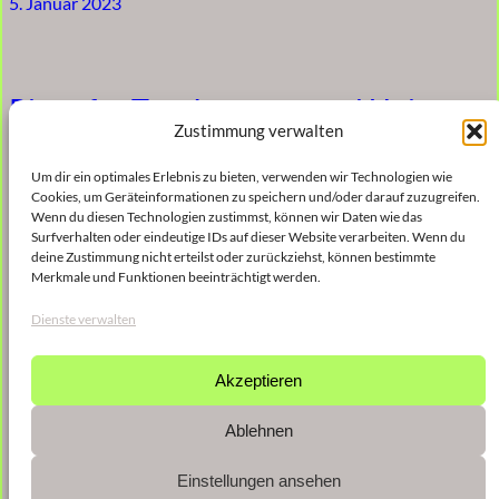
5. Januar 2023
Piece for Two Instrumental Units
Zustimmung verwalten
5. Januar 2023
Um dir ein optimales Erlebnis zu bieten, verwenden wir Technologien wie
Cookies, um Geräteinformationen zu speichern und/oder darauf zuzugreifen.
Wenn du diesen Technologien zustimmst, können wir Daten wie das
Surfverhalten oder eindeutige IDs auf dieser Website verarbeiten. Wenn du
deine Zustimmung nicht erteilst oder zurückziehst, können bestimmte
like … little sunderings
Merkmale und Funktionen beeinträchtigt werden.
Dienste verwalten
5. Januar 2023
Akzeptieren
←
Vorherige Seite
Nächste Seite
→
Ablehnen
Einstellungen ansehen