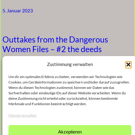
5. Januar 2023
Outtakes from the Dangerous
Women Files – #2 the deeds
5. Januar 2023
Zustimmung verwalten
Um dir ein optimales Erlebnis zu bieten, verwenden wir Technologien wie
Cookies, um Geräteinformationen zu speichern und/oder darauf zuzugreifen.
Wenn du diesen Technologien zustimmst, können wir Daten wie das
Outtakes from the Dangerous
Surfverhalten oder eindeutige IDs auf dieser Website verarbeiten. Wenn du
deine Zustimmung nicht erteilst oder zurückziehst, können bestimmte
Women Files – #1 the heroines
Merkmale und Funktionen beeinträchtigt werden.
Dienste verwalten
5. Januar 2023
Akzeptieren