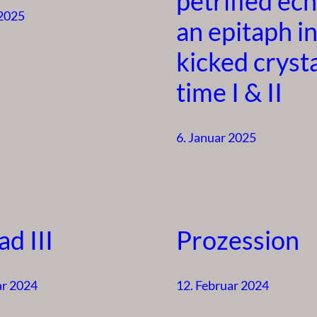
petrified ec
 2025
an epitaph in
kicked crysta
time I & II
6. Januar 2025
d III
Prozession
ar 2024
12. Februar 2024