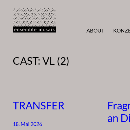
Zum
Inhalt
springen
ABOUT
KONZ
CAST:
VL (2)
TRANSFER
Fragm
an D
18. Mai 2026