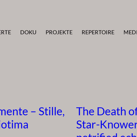
ERTE
DOKU
PROJEKTE
REPERTOIRE
MED
ente – Stille,
The Death of
iotima
Star-Knower