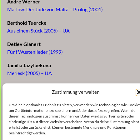
André Werner
Marlow: Der Jude von Malta – Prolog (2001)
Berthold Tuercke
Aus einem Stück (2005) – UA
Detlev Glanert
Fünf Wüstenlieder (1999)
Jamilia Jazylbekova
Meriesk (2005) – UA
Harald Muenz
Zustimmung verwalten
dissieme (2004)
Um dir ein optimales Erlebnis zu bieten, verwenden wir Technologien wie Cookies
Mark Trayle
um Geräteinformationen zu speichern und/oder darauf zuzugreifen. Wenn du
sierra.nevada (2005) – UA
diesen Technologien zustimmst, können wir Daten wie das Surfverhalten oder
eindeutige IDs auf dieser Website verarbeiten. Wenn du deine Zustimmung nicht
erteilst oder zurückziehst, können bestimmte Merkmale und Funktionen
Michael Wertmüller
beeinträchtigt werden.
metal-batt. (2004)