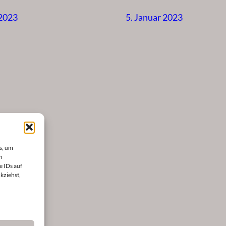
 2023
5. Januar 2023
s, um
n
e IDs auf
kziehst,