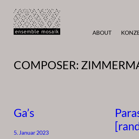
Zum
Inhalt
springen
ABOUT
KONZ
COMPOSER:
ZIMMERMA
Ga’s
Para
[ran
5. Januar 2023