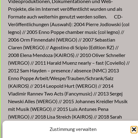
Videoproduktionen, Dokumentationen und Web-
Projekte, die im Internet veröffentlicht wurden und als
Formate auch weiterhin genutzt werden sollen. CD-
Veröffentlichungen (Auswahl): 2004 Pierre Jodlowski (col
legno) // 2005 Enno Poppe chamber music (col legno) //
2006 Orm Finnendahl (WERGO) // 2007 Sebastian
Claren (WERGO) // Agostino di Scipio (Edition RZ) //
2008 Elena Mendoza (KAIROS) // 2010 Oliver Schneller
(WERGO) // 2011 Harald Muenz nearly – fast (Coviello) //
2012 Sam Hayden – presence / absence (NMC) 2013
Enno Poppe Arbeit/Wespe/Trauben/Schrank/Salz
(KAIROS) // 2014 Leopold Hurt (WERGO) // 2014
Vladimir Rannev Two Acts (Fancymusic) // 2013 Sergej
Newski Alles (WERGO) // 2015 Johannes Kreidler Musik
mit Musik (WERGO) // 2015 Luis Antunes Pena
(WERGO) // 2018 Lisa Streich (KAIROS) // 2018 Sarah
Nemtsov (WERGO) // 2019 Enno Poppe Rundfunk
Zustimmung verwalten
(WERGO) // 2020 Mark Barden (WERGO) // 2020 Huihui