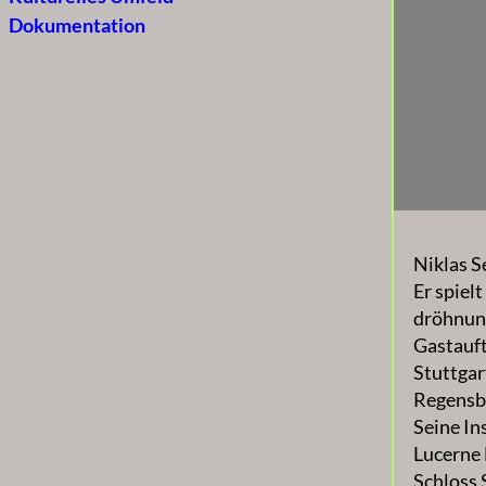
Dokumentation
Niklas S
Er spiel
dröhnung
Gastauft
Stuttgar
Regensb
Seine In
Lucerne 
Schloss 