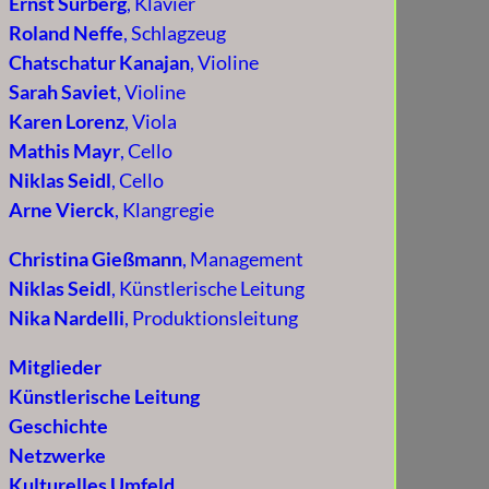
Ernst Surberg
, Klavier
Roland Neffe
, Schlagzeug
Chatschatur Kanajan
, Violine
Sarah Saviet
, Violine
Karen Lorenz
, Viola
Mathis Mayr
, Cello
Niklas Seidl
, Cello
Arne Vierck
, Klangregie
Christina Gießmann
, Management
Niklas Seidl
, Künstlerische Leitung
Nika Nardelli
, Produktionsleitung
Mitglieder
Künstlerische Leitung
Geschichte
Netzwerke
Kulturelles Umfeld