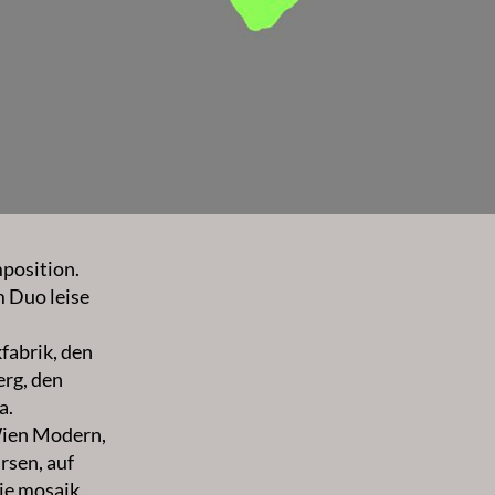
mposition.
m Duo leise
fabrik, den
erg, den
a.
Wien Modern,
rsen, auf
ie mosaik,