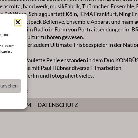
 ascolta, hand werk, musikFabrik, Thürmchen Ensemble, 
a Schiffosa, Schlagquartett Köln, IEMA Frankfurt, Ning E
 Garage, Jetpack Bellerive, Ensemble Apparat und mam a
beiten sind im Radio in Form von Portraitsendungen im BR
s, um
andradio Kultur zu hören gewesen.
n
-2012 war er zudem Ultimate-Frisbeespieler in der Nati
e IDs auf
kziehst,
er Inseln.
Künstlerin Paulette Penje enstanden in dem Duo KOMBÜS
nment-Reihe mit Paul Hübner diverse Filmarbeiten.
n Köln und Berlin und fotografiert vieles.
n ansehen
 Stipendien:
IMPRESSUM
DATENSCHUTZ
ick-Stipendium 2008
lois-Zimmermann-Stipendium 2012
h-Honoraria Darmstadt 2012
s Ensemblia-Wettbewerb Mönchengladbach 2013
rstipendium in Schreyahn 2014