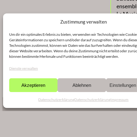
ensemble
La Music
Ensemble
Zustimmung verwalten
Seine Ar
Um dir ein optimales Erlebnis zu bieten, verwenden wir Technologien wie Cookie
Deutschl
Geräteinformationen zu speichern und/oder darauf zuzugreifen. Wenn du diese
Von 1998
Technologien zustimmst, können wir Daten wie das Surfverhalten oder eindeutig
dieser Website verarbeiten. Wenn du deine Zustimmung nicht erteilst oder zurüc
der Färö
können bestimmte Merkmale und Funktionen beeinträchtigt werden.
Mit der 
Entertai
Dienste verwalten
Er lebt i
Akzeptieren
Ablehnen
Einstellunge
Preise &
Datenschutzerklärung
Datenschutzerklärung
Impressum
NEWSLETTER
Søren-F
Bernd-A
Staubac
1. Prei
Künstle