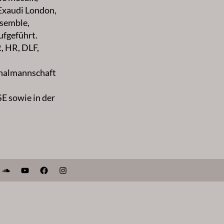
Exaudi London,
nsemble,
ufgeführt.
, HR, DLF,
onalmannschaft
E sowie in der
SoundCloud
YouTube
Facebook
Instagram