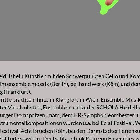
eidl ist ein Künstler mit den Schwerpunkten Cello und Ko
t im ensemble mosaik (Berlin), bei hand werk (Köln) und de
 (Frankfurt).
ritte brachten ihn zum Klangforum Wien, Ensemble Musik
ter Vocalsolisten, Ensemble ascolta, der SCHOLA Heidelb
urger Domspatzen, mam, dem HR-Symphonieorchester u.
strumentalkompositionen wurden u.a. bei Eclat Festival, 
Festival, Acht Brücken Köln, bei den Darmstädter Ferienku
Solitude sowie im Deutschlandfunk Köln von Ensembles w